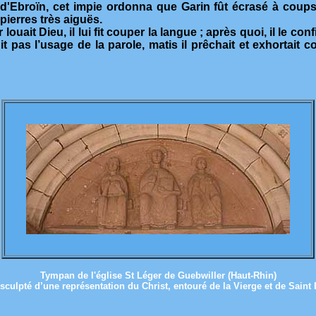
'Ebroïn, cet impie ordonna que Garin fût écrasé à coups 
 pierres très aiguës.
ait Dieu, il lui fit couper la langue ; après quoi, il le conf
pas l’usage de la parole, matis il prêchait et exhortait co
Tympan de l'église St Léger de Guebwiller (Haut-Rhin)
t sculpté d’une représentation du Christ, entouré de la Vierge et de Saint 