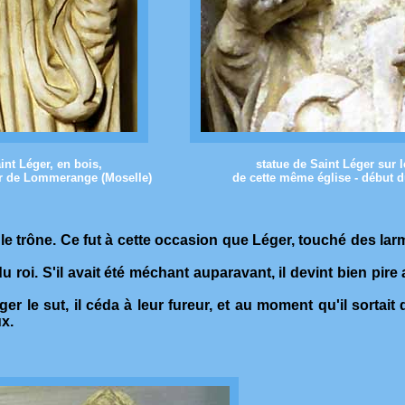
int Léger, en bois,
statue de Saint Léger sur l
er de Lommerange (Moselle)
de cette même église - début d
r le trône. Ce fut à cette occasion que Léger, touché des lar
 du roi. S'il avait été méchant auparavant, il devint bien pir
 le sut, il céda à leur fureur, et au moment qu'il sortait de
ux.