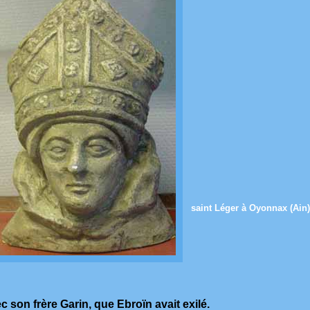
saint Léger à Oyonnax (Ain)
 son frère Garin, que Ebroïn avait exilé.