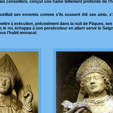
is conseillers, conçut une haine tellement profonde de l’h
ueillait ses ennemis comme s'ils eussent été ses amis, s'a
de mettre à exécution, précisément dans la nuit de Pâques, se
c le roi, échappa à son persécuteur en allant servir le Seig
sous l’habit monacal.