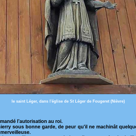
le saint Léger, dans l'église de St Léger de Fougeret (Nièvre)
mandé l’autorisation au roi.
Thierry sous bonne garde, de peur qu'il ne machinât quelque 
 merveilleuse.