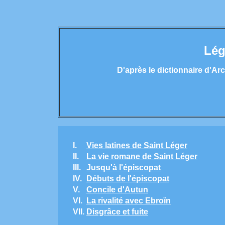
Lég
D'après le dictionnaire d'Ar
I.
Vies latines de Saint Léger
II.
La vie romane de Saint Léger
III.
Jusqu'à l'épiscopat
IV.
Débuts de l'épiscopat
V.
Concile d'Autun
VI.
La rivalité avec Ebroïn
VII.
Disgrâce et fuite