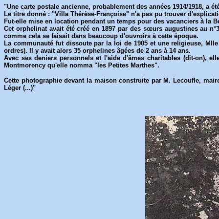
"Une carte postale ancienne, probablement des années 1914/1918, a ét
Le titre donné : "Villa Thérèse-Françoise" n'a pas pu trouver d'explica
Fut-elle mise en location pendant un temps pour des vacanciers à la 
Cet orphelinat avait été créé en 1897 par des sœurs augustines au n°3
comme cela se faisait dans beaucoup d'ouvroirs à cette époque.
La communauté fut dissoute par la loi de 1905 et une religieuse, Mlle
ordres). Il y avait alors 35 orphelines âgées de 2 ans à 14 ans.
Avec ses deniers personnels et l'aide d'âmes charitables (dit-on), el
Montmorency qu'elle nomma "les Petites Marthes".
Cette photographie devant la maison construite par M. Lecoufle, maire 
Léger (...)"