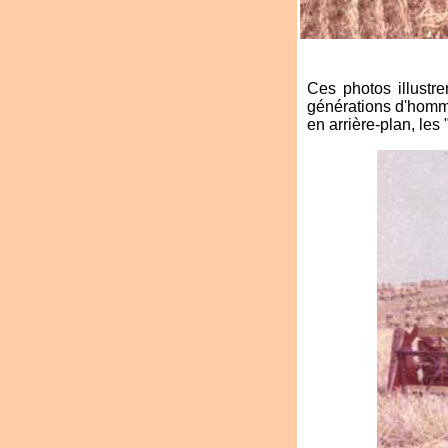
Ces photos illustre
générations d'homme
en arrière-plan, le