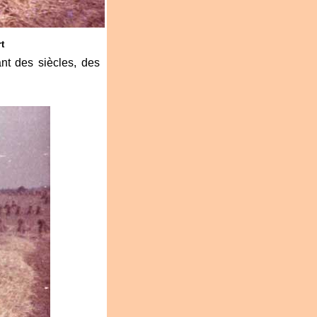
t
ant des siècles, des