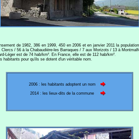
nsement de 1982, 386 en 1999, 450 en 2006 et en janvier 2011 la population
aux Clercs / 56 à la Chabaudière-les Barraques / 7 aux Morizots / 13 à Montma
ard-Léger est de 74 hab/km². En France, elle est de 112 hab/km².
es habitants pour qu'ils se dotent d'un véritable nom.
2006 : les habitants adoptent un nom
2014 : les lieux-dits de la commune