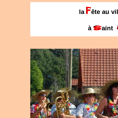
la
ête au vi
à
aint