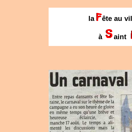
la
ête au vi
à
aint