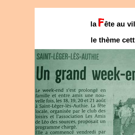
la
ête au vi
le thème cet