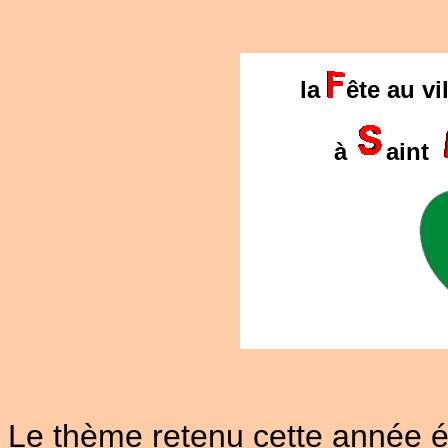
la
ête au vi
à
aint
Le thème retenu cette année étai