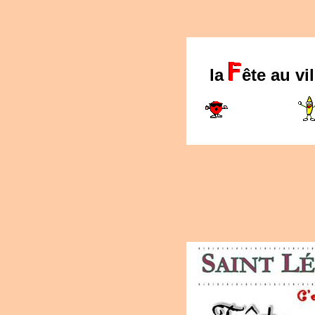
la
ête au vi