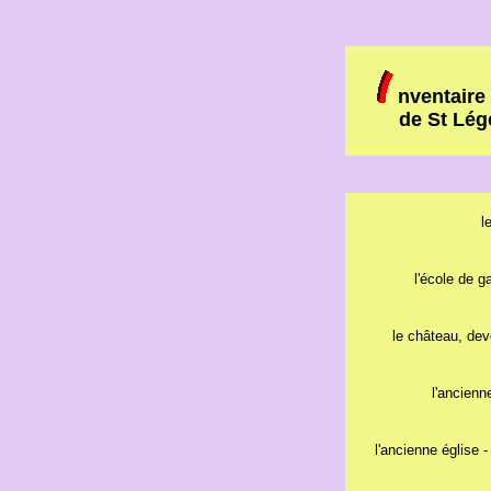
nventaire
de St Lég
l
l'école de g
le château, de
l'ancienne
l'ancienne église -