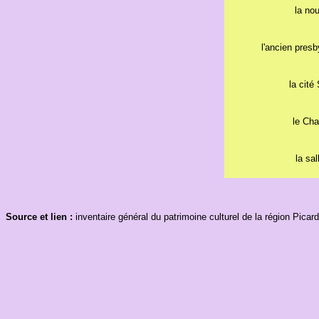
la nou
l'ancien pres
la cité
le Cha
la sal
Source et lien :
inventaire général du patrimoine culturel de la région Picar