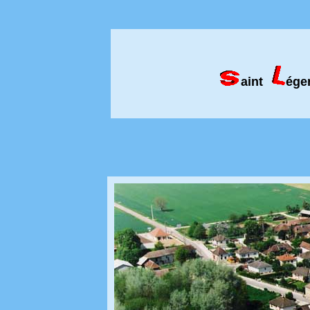
aint
ége