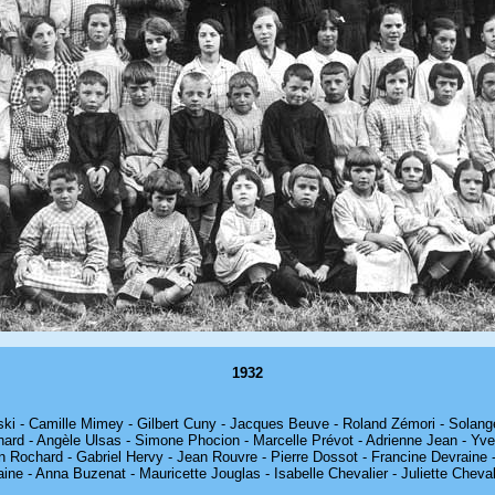
1932
ki - Camille Mimey - Gilbert Cuny - Jacques Beuve - Roland Zémori - Solan
chard - Angèle Ulsas - Simone Phocion - Marcelle Prévot - Adrienne Jean - Yve
n Rochard - Gabriel Hervy - Jean Rouvre - Pierre Dossot - Francine Devraine 
ine - Anna Buzenat - Mauricette Jouglas - Isabelle Chevalier - Juliette Cheval