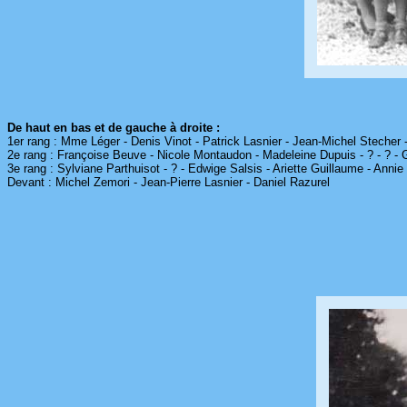
De haut en bas et de gauche à droite :
1er rang : Mme Léger - Denis Vinot - Patrick Lasnier - Jean-Michel Stecher 
2e rang : Françoise Beuve - Nicole Montaudon - Madeleine Dupuis - ? - ? - 
3e rang : Sylviane Parthuisot - ? - Edwige Salsis - Ariette Guillaume - Anni
Devant : Michel Zemori - Jean-Pierre Lasnier - Daniel Razurel