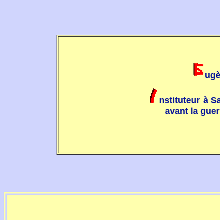
ug
nstituteur
à S
avant la guer