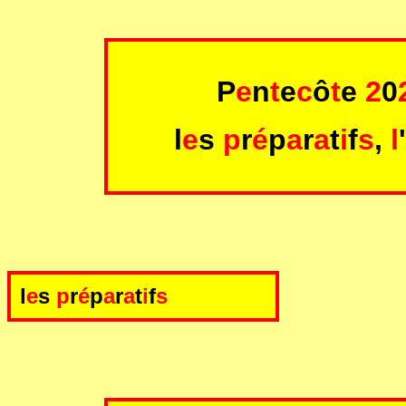
P
e
n
t
e
c
ô
t
e
2
0
l
e
s
p
r
é
p
a
r
a
t
i
f
s
,
l
l
e
s
p
r
é
p
a
r
a
t
i
f
s