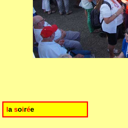
l
a
s
o
i
r
é
e