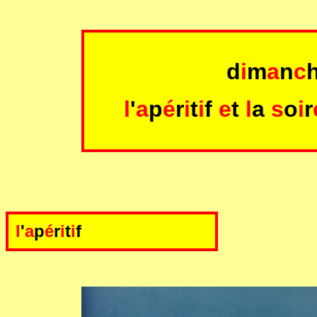
d
i
m
a
n
c
l
'
a
p
é
r
i
t
i
f
e
t
l
a
s
o
i
r
l
'
a
p
é
r
i
t
i
f