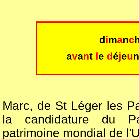
d
i
m
a
n
c
a
v
a
n
t
l
e
d
é
j
e
u
Marc, de St Léger les Pa
la candidature du Pa
patrimoine mondial de 