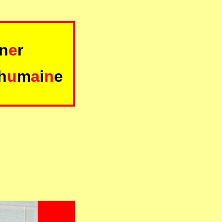
n
e
r
h
u
m
a
i
n
e