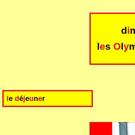
d
i
l
e
s
O
l
y
l
e
d
é
j
e
u
n
e
r