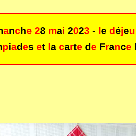
m
a
n
c
h
e 2
8
m
a
i
2
0
2
3
-
l
e
d
é
j
e
u
m
p
i
a
d
e
s
e
t
l
a
c
a
r
t
e
d
e
F
r
a
n
c
e