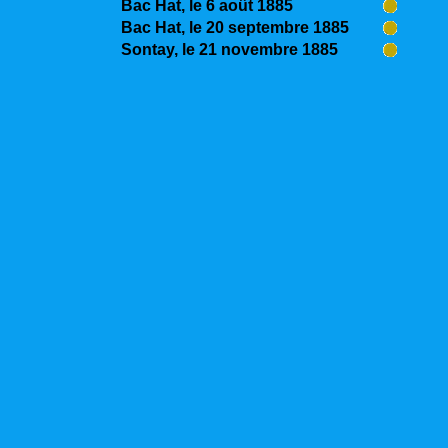
Bac Hat, le 6 août 1885
Bac Hat, le 20 septembre 1885
Sontay, le 21 novembre 1885