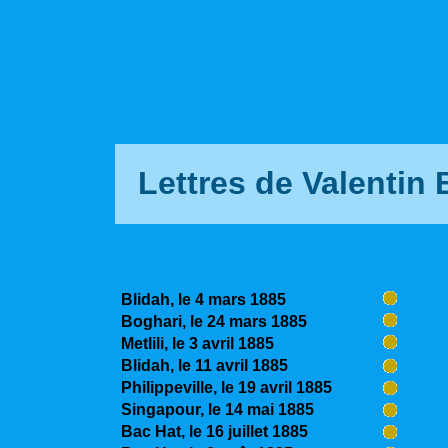
Lettres de Valentin
Blidah, le 4 mars 1885
Boghari, le 24 mars 1885
Metlili, le 3 avril 1885
Blidah, le 11 avril 1885
Philippeville, le 19 avril 1885
Singapour, le 14 mai 1885
Bac Hat, le 16 juillet 1885