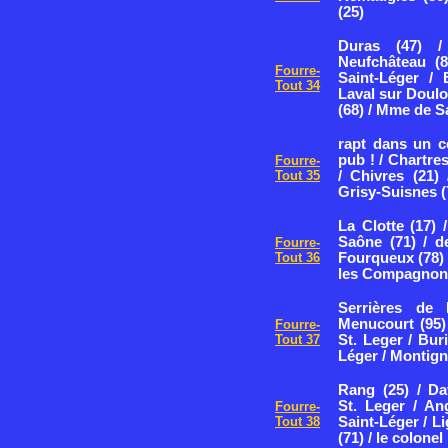
(25)
Duras (47) /
Neufchâteau (8
Fourre-
Saint-Léger / 
Tout 34
Laval sur Doulon
(68) / Mme de S
rapt dans un co
pub ! / Chartres
Fourre-
Tout 35
/ Chivres (21)
Grisy-Suisnes (
La Clotte (17)
Saône (71) / de
Fourre-
Tout 36
Fourqueux (78) 
les Compagnons 
Serrières de 
Menucourt (95) 
Fourre-
Tout 37
St. Leger / Buri
Léger / Montign
Rang (25) / Da
St. Leger / Ang
Fourre-
Tout 38
Saint-Léger / Li
(71) / le colone