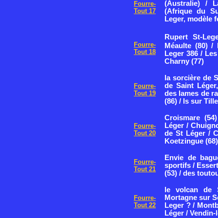
(Australie) / 
Fourre-
Tout 17
(Afrique du Su
Leger, modèle f
Rupert St-Lege
Fourre-
Méaulte (80) / 
Tout 18
Leger 386 / Les
Charny (77)
la sorcière de 
de Saint Léger,
Fourre-
Tout 19
des lames de ra
(86) / Is sur Till
Croismare (54)
Léger / Chuign
Fourre-
Tout 20
de St Léger / C
Koetzingue (68)
Envie de bague
Fourre-
sportifs / Essert
Tout 21
(53) / des tout
le volcan de 
Mortagne sur Sè
Fourre-
Tout 22
Leger ? / Montb
Léger / Vendin-l