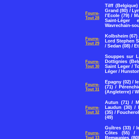
Tilff (Belgique
Grand (80) / Ly
Fourre-
l'Ecole (79) / 
Tout 28
Saint-Léger
Wavrechain-sous
Kolbsheim (67) /
Fourre-
Lord Stephen St
Tout 29
/ Sedan (08) / E
Souppes sur Loi
Dottignies (Bel
Fourre-
Tout 30
Saint Leger / T
Léger / Hunston
Epagny (02) / l
Fourre-
(71) / Pérenchi
Tout 31
(Angleterre) / 
Autun (71) / M
Laudun (30) / 
Fourre-
Tout 32
(35) / Foucherol
(49)
Guîtres (33) / l
Côtes (55) / 
Fourre-
Tout 33
Remaugies (80)