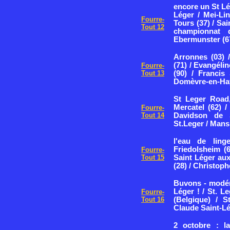
encore un St Lég
Léger / Mei-Lin
Fourre-
Tours (37) / Sai
Tout 12
championnat
Ebermunster (6
Arronnes (03) 
(71) / Evangélin
Fourre-
Tout 13
(90) / Francis
Domèvre-en-Hay
St Leger Road,
Mercatel (62) /
Fourre-
Tout 14
Davidson de S
St.Leger / Mansl
l'eau de ling
Friedolsheim (
Fourre-
Tout 15
Saint Léger au
(28) / Christoph
Buvons - modér
Léger !
/ St. L
Fourre-
Tout 16
(Belgique) / 
Claude Saint-Lé
2 octobre : l