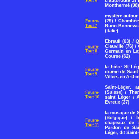
Tout 6
d'autoroute St L
Monthermé (08)
mystère autour 
(29) / Chambéry
Fourre-
Tout 7
Buno-Bonnevau
(Italie)
Ebreuil (03) / 
Cleuville (76) /
Fourre-
Tout 8
Germain en Lay
Course (62)
la bière St Lé
Fourre-
drame de Saint 
Tout 9
Villers en Arthie
Saint-Léger, 
(Suisse) / Tha
Fourre-
Tout 10
saint Léger / 
Evreux (27)
la musique de S
(Belgique) / T
Fourre-
chapeaux de l
Tout 11
Pardon de Sain
Léger, dit Sain