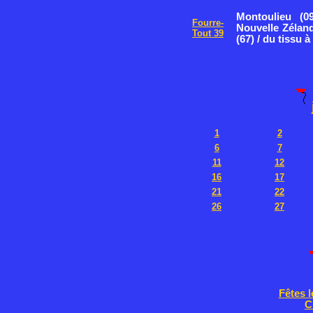
Montoulieu (0
Fourre-
Nouvelle Zélan
Tout 39
(67) / du tissu 
1
2
6
7
11
12
16
17
21
22
26
27
Fêtes l
C