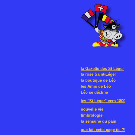
la Gazette des St Léger
la rose Saint-Léger
la boutique de Léo
les Amis de Léo
Léo se décline
les "St Léger" vers 1800
nouvelle vie
timbrologie
la semaine du pain
que fait cette page ici ?!