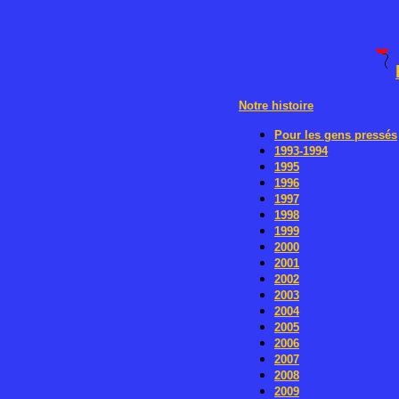
Notre histoire
Pour les gens pressés
1993-1994
1995
1996
1997
1998
1999
2000
2001
2002
2003
2004
2005
2006
2007
2008
2009