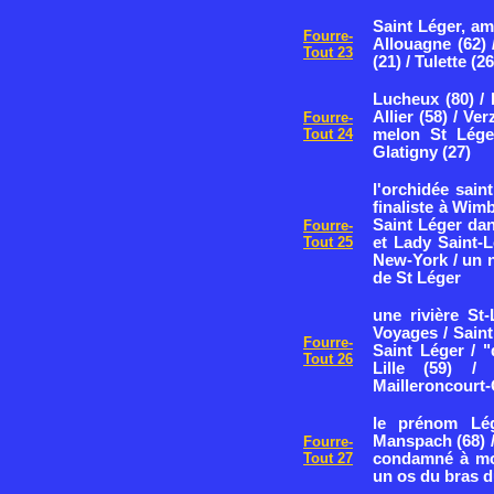
Saint Léger, am
Fourre-
Allouagne (62) 
Tout 23
(21) / Tulette (26
Lucheux (80) / 
Allier (58) / Ve
Fourre-
Tout 24
melon St Lége
Glatigny (27)
l'orchidée sain
finaliste à Wimb
Saint Léger dan
Fourre-
Tout 25
et Lady Saint-L
New-York / un n
de St Léger
une rivière St
Voyages / Sain
Fourre-
Saint Léger / 
Tout 26
Lille (59) /
Mailleroncourt-
le prénom Lég
Manspach (68) /
Fourre-
Tout 27
condamné à mor
un os du bras d