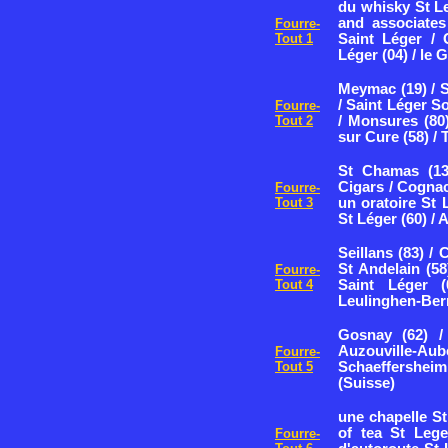
du whisky St Le
and associates
Fourre-
Tout 1
Saint Léger / 
Léger (04) / le 
Meymac (19) / S
/ Saint Léger So
Fourre-
Tout 2
/ Monsures (80)
sur Cure (58) /
St Chamas (13
Cigars / Cognac 
Fourre-
Tout 3
un oratoire St 
St Léger (60) / A
Seillans (83) / 
St Andelain (58
Fourre-
Tout 4
Saint Léger 
Leulinghen-Bern
Gosnay (62) /
Auzouville-
Fourre-
Tout 5
Schaeffershei
(Suisse)
une chapelle St
of tea St Lege
Fourre-